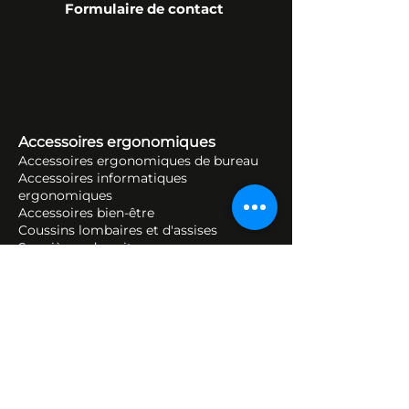
Formulaire de contact
Accessoires ergonomiques
Accessoires ergonomiques de bureau
Accessoires informatiques
ergonomiques
Accessoires bien-être
Coussins lombaires et d'assises
Sur-sièges de voiture
Relaxation HUKLA
Fauteuils design
Fauteuils classiques
Canapés
Nos marques
Tempur