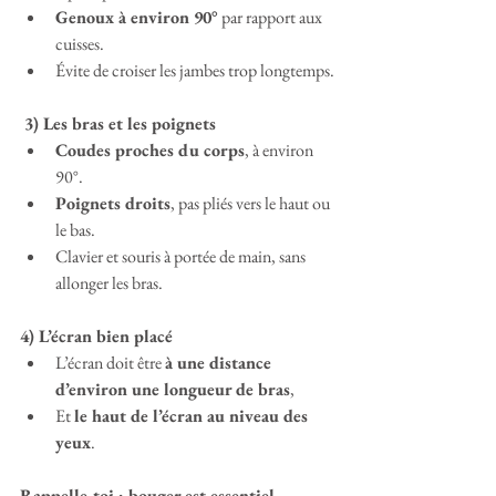
Genoux à environ 90°
 par rapport aux 
cuisses.
Évite de croiser les jambes trop longtemps.
 3) Les bras et les poignets
Coudes proches du corps
, à environ 
90°.
Poignets droits
, pas pliés vers le haut ou 
le bas.
Clavier et souris à portée de main, sans 
allonger les bras.
4) L’écran bien placé
L’écran doit être 
à une distance 
d’environ une longueur de bras
,
Et 
le haut de l’écran au niveau des 
yeux
.
Rappelle-toi : bouger est essentiel