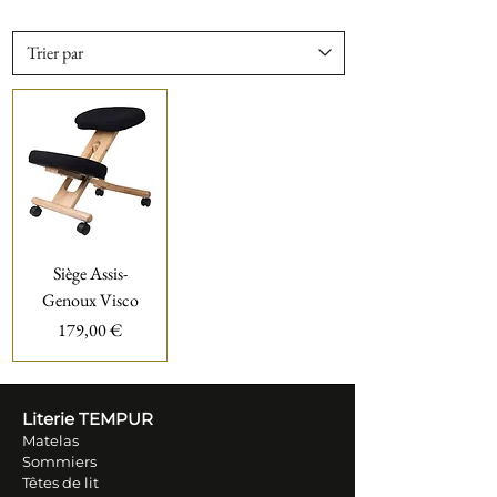
Siège Assis-
Genoux Visco
Prix
179,00 €
Literie TEM
PUR
Matelas
Sommiers
Têtes de lit