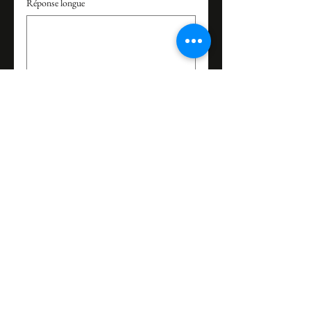
Réponse longue
Envoyer
Inscrivez-vous, pour recevoir toutes
nos Newsletters :
L' appartement du dos