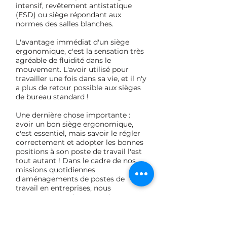
intensif, revêtement antistatique
(ESD) ou siège répondant aux
normes des salles blanches.
L'avantage immédiat d'un siège
ergonomique, c'est la sensation très
agréable de fluidité dans le
mouvement. L'avoir utilisé pour
travailler une fois dans sa vie, et il n'y
a plus de retour possible aux sièges
de bureau standard !
Une dernière chose importante :
avoir un bon siège ergonomique,
c'est essentiel, mais savoir le régler
correctement et adopter les bonnes
positions à son poste de travail l'est
tout autant ! Dans le cadre de nos
missions quotidiennes
d'aménagements de postes de
travail en entreprises, nous
constatons que les mauvaises
habitudes de posture en position
assise sont tenaces : jambes croisés,
assis sur le devant du siège et donc