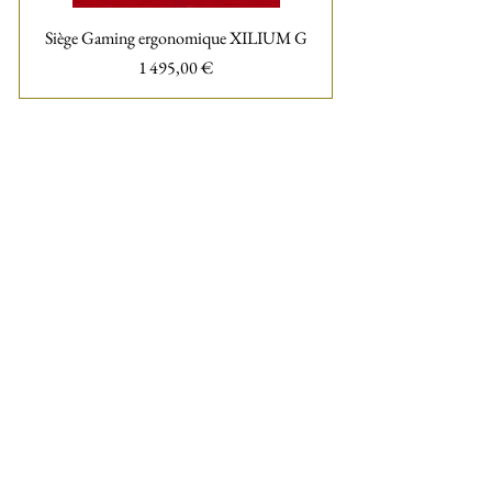
Siège Gaming ergonomique XILIUM G
Prix
1 495,00 €