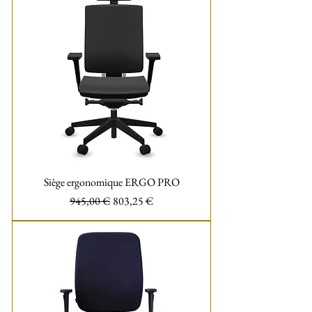
Siège ergonomique ERGO PRO
Prix original
Prix promotionnel
945,00 €
803,25 €