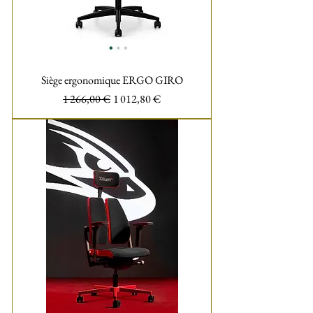
Siège ergonomique ERGO GIRO
Prix original
Prix promotionnel
1 266,00 €
1 012,80 €