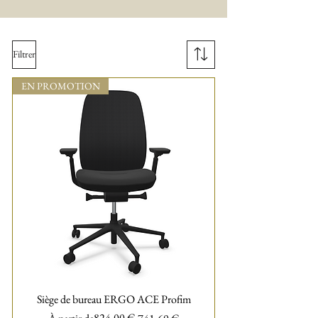
Filtrer
EN PROMOTION
Siège de bureau ERGO ACE Profim
Prix original
Prix promotionnel
824,00 €