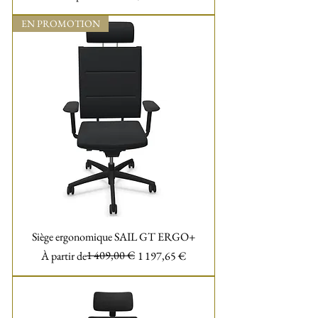
EN PROMOTION
Siège ergonomique SAIL GT ERGO+
Prix original
Prix promotionnel
1 409,00 €
À partir de
1 197,65 €