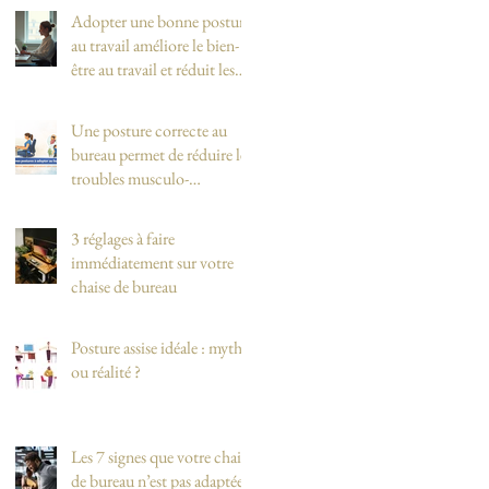
Adopter une bonne posture
au travail améliore le bien-
être au travail et réduit les
douleurs dorsales et
cervicales
Une posture correcte au
bureau permet de réduire les
troubles musculo-
squelettiques (TMS)
3 réglages à faire
immédiatement sur votre
chaise de bureau
Posture assise idéale : mythe
ou réalité ?
Les 7 signes que votre chaise
de bureau n’est pas adaptée