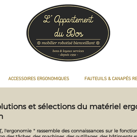
ACCESSOIRES ERGONOMIQUES
FAUTEUILS & CANAPÉS R
lutions et sélections du matériel er
n
T
, l'ergonomie " rassemble des connaissances sur le fonct
tion des tâches, des machines, des outillages, des bâtiments 