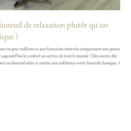
auteuil de relaxation plutôt qu'un
sique ?
allure un peu vieillotte et aux fonctions réservées uniquement aux personnes
ent aujourd’hui le confort au service de tout le monde ! Découvrez dès
r un fauteuil relax et mettre aux oubliettes votre fauteuil classique. Un
et bien-être La détente et la relaxation sont essentielles et agissent