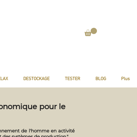
ELAX
DESTOCKAGE
TESTER
BLOG
Plus
gonomique pour le
ionnement de l'homme en activité
et des systèmes de production."