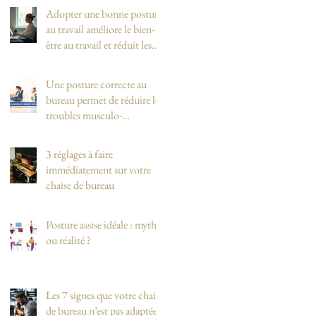
Adopter une bonne posture
au travail améliore le bien-
être au travail et réduit les
douleurs dorsales et
cervicales
Une posture correcte au
bureau permet de réduire les
troubles musculo-
squelettiques (TMS)
3 réglages à faire
immédiatement sur votre
chaise de bureau
Posture assise idéale : mythe
ou réalité ?
Les 7 signes que votre chaise
de bureau n’est pas adaptée