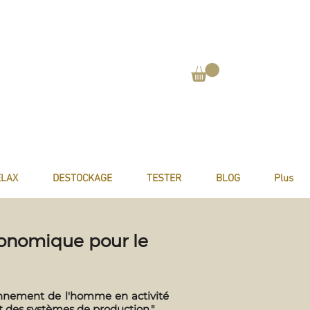
ELAX
DESTOCKAGE
TESTER
BLOG
Plus
gonomique pour le
ionnement de l'homme en activité
et des systèmes de production."