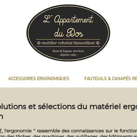
ACCESSOIRES ERGONOMIQUES
FAUTEUILS & CANAPÉS R
lutions et sélections du matériel er
n
T
, l'ergonomie " rassemble des connaissances sur le fonct
tion des tâches, des machines, des outillages, des bâtiments 