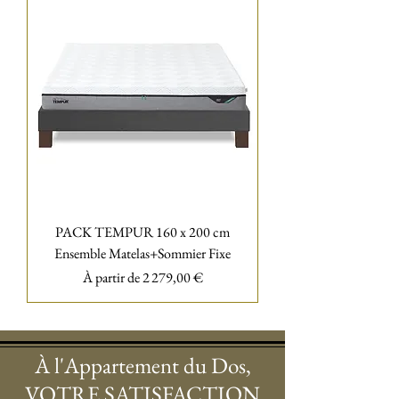
PACK TEMPUR 160 x 200 cm
Ensemble Matelas+Sommier Fixe
Prix promotionnel
À partir de
2 279,00 €
À l'Appartement du Dos,
VOTRE SATISFACTION