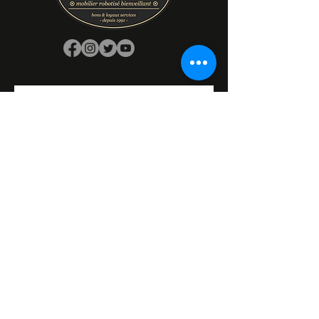
Prénom
Nom de famille
E‑mail
Oui, abonnez-moi à votre 
newsletter.
Réponse longue