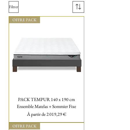
Filtrer
OFFRE PACK
PACK TEMPUR 140 x 190 cm
Ensemble Matelas + Sommier Fixe
Prix promotionnel
À partir de
2 019,29 €
OFFRE PACK