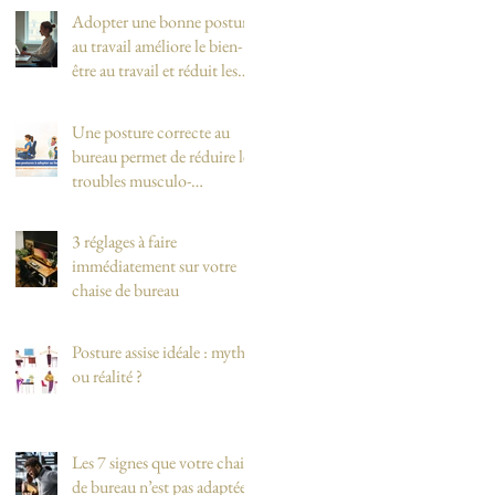
Adopter une bonne posture
au travail améliore le bien-
être au travail et réduit les
douleurs dorsales et
cervicales
Une posture correcte au
bureau permet de réduire les
troubles musculo-
squelettiques (TMS)
3 réglages à faire
immédiatement sur votre
chaise de bureau
Posture assise idéale : mythe
ou réalité ?
Les 7 signes que votre chaise
de bureau n’est pas adaptée