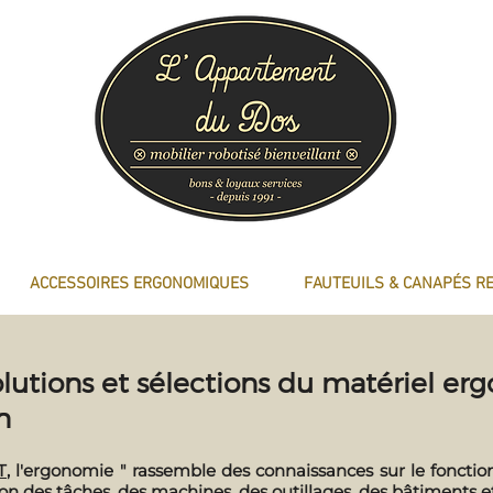
ACCESSOIRES ERGONOMIQUES
FAUTEUILS & CANAPÉS R
lutions et sélections du matériel er
n
T
, l'ergonomie " rassemble des connaissances sur le fonct
tion des tâches, des machines, des outillages, des bâtiments 