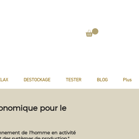
ELAX
DESTOCKAGE
TESTER
BLOG
Plus
gonomique pour le
ionnement de l'homme en activité
et des systèmes de production."