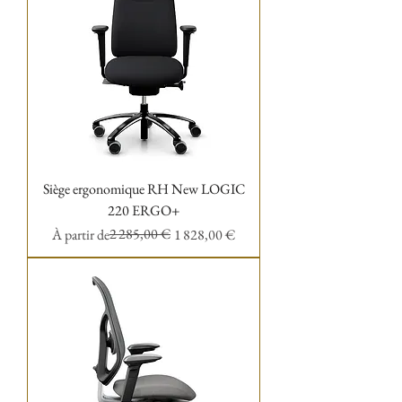
Siège ergonomique RH New LOGIC
220 ERGO+
Prix original
Prix promotionnel
2 285,00 €
À partir de
1 828,00 €