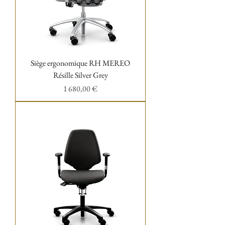
Siège ergonomique RH MEREO
Résille Silver Grey
Prix
1 680,00 €