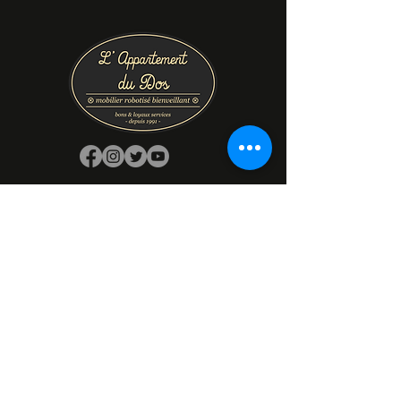
Prénom
Nom de famille
E‑mail