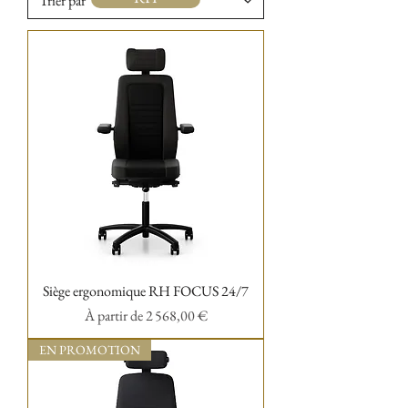
BAKKER
Nowystyl
HAG
R-GO TOOLS
Hukla
Sissel
Siège ergonomique RH FOCUS 24/7
Prix promotionnel
À partir de
2 568,00 €
WINNCARE
EN PROMOTION