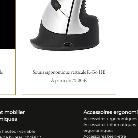
le
Souris ergonomique verticale R-Go HE
Aperçu rapide
Prix promotionnel
À partir de
79,00 €
t mobilier
Accessoires ergonom
miques
Accessoires ergonomiques
Accessoires informatiques
l
ergonomiques
 hauteur variable
Accessoires bien-être
e de bureau choisir ?