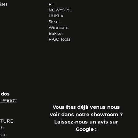
ises
RH
NOWYSTYL
HUKLA
Sissel
Winncare
Bakker
R-GO Tools
 dos
t 69002
Vous
êtes
déjà
venus n
ous
voir dans notre showroom ?
RTURE
Laissez-nous un avis sur
 h
Google
:
i :