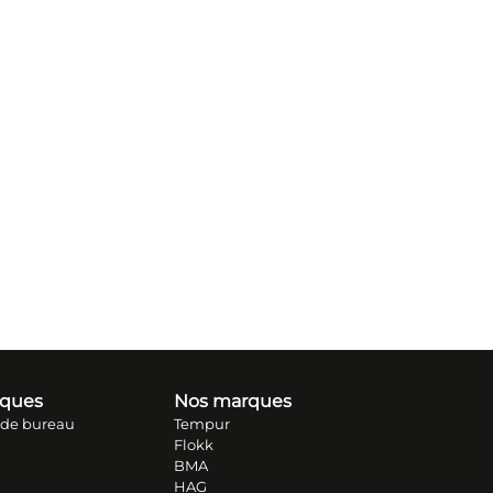
iques
Nos marques
 de bureau
Tempur
Flokk
BMA
HAG