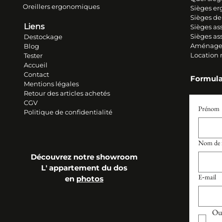
Oreillers ergonomiques
Sièges e
Sièges de
Liens
Sièges ass
Sièges as
Destockage
Aménage
Blog
Location
Tester
Accueil
Contact
Formula
Mentions légales
Retour des articles ache
tés
CGV
Prénom
Politique de confidentialité
Nom de f
Découvrez notre showroom
L' appartement du dos
E‑mail
en
photos
Oui