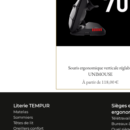
Souris ergonomique verticale réglab
Aperçu rapide
UNIMOUSE
Prix promotionnel
À partir de
118,00 €
Literie TEM
PUR
Sièges e
Matelas
ergono
Sommiers
Télétravai
Têtes de lit
Bureaux à
Oreillers conf
ort
Quel sièg