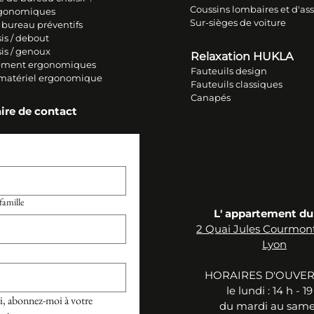
Coussins lombaires et d'ass
rgonomiques
Sur-sièges de voiture
 bureau préventifs
is / debout
sis / genoux
Relaxation HUKLA
ment ergonomiques
Fauteuils design
 matériel ergonomique
Fauteuils classiques
Canapés
ire de contact
amille
L' appartement du
2 Quai Jules Courmon
Lyon
HORAIRES D'OUVE
le ​lu
ndi :
14 h - 19
, abonnez-moi à votre 
du mardi au samed