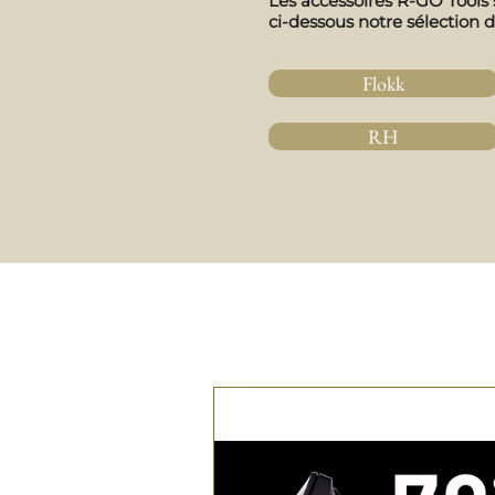
Les accessoires R-GO Tools 
ci-dessous notre sélection 
Flokk
RH