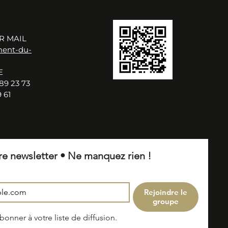
R MAIL
ment-du-
E
89 23 73
 61
re newsletter • Ne manquez rien !
Rejoindre le
groupe
onner à votre liste de diffusion.