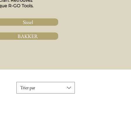
écran. Retrouvez
rque R-GO Tools.
Sissel
BAKKER
Trier par