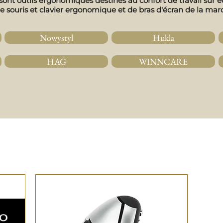
sont outils ergonomiques destinés au confort de travail sur 
de souris et clavier ergonomique et de bras d'écran de la ma
Nowystyl
Hukla
HAG
WINNCARE