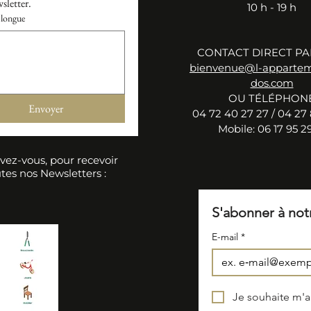
sletter.
10 h - 19 h
longue
CONTACT DIRECT PA
bienvenue@l-apparte
dos.com
OU TÉLÉPHON
Envoyer
04 72 40 27 27 / 04 27 
Mobile: 06 17 95 29
ivez-vous, pour recevoir
tes nos Newsletters :
S'abonner à not
E-mail
*
Je souhaite m'ab