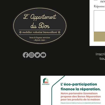
new
Réponse 
Inscr
tou