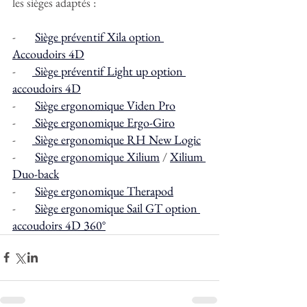
les sièges adaptés :
-       
Siège préventif Xila option 
Accoudoirs 4D
-      
 Siège préventif Light up option 
accoudoirs 4D
-       
Siège ergonomique Viden Pro
-      
 Siège ergonomique Ergo-Giro
-      
 Siège ergonomique RH New Logic
-       
Siège ergonomique Xilium
 / 
Xilium 
Duo-back
-       
Siège ergonomique Therapod
-       
Siège ergonomique Sail GT option 
accoudoirs 4D 360°