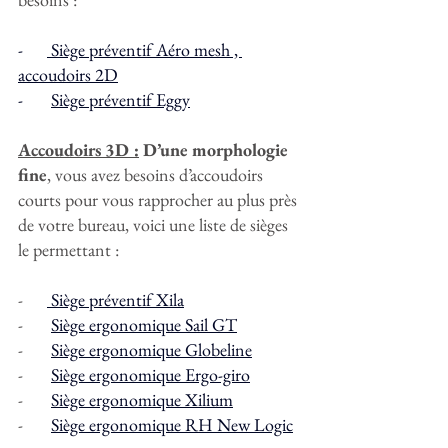
-      
 Siège préventif Aéro mesh , 
accoudoirs 2D
-       
Siège préventif Eggy
Accoudoirs 3D :
 D’une morphologie 
fine
, vous avez besoins d’accoudoirs 
courts pour vous rapprocher au plus près 
de votre bureau, voici une liste de sièges 
le permettant :
-      
 Siège préventif Xila
-       
Siège ergonomique Sail GT
-       
Siège ergonomique Globeline
-       
Siège ergonomique Ergo-giro
-       
Siège ergonomique Xilium
-       
Siège ergonomique RH New Logic