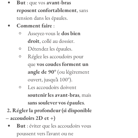
But
 : que vos 
avant-bras 
reposent confortablement
, sans 
tension dans les épaules.
Comment faire
 :
Asseyez-vous le 
dos bien 
droit
, collé au dossier.
Détendez les épaules.
Réglez les accoudoirs pour 
que 
vos coudes forment un 
angle de 90°
 (ou légèrement 
ouvert, jusqu’à 100°).
Les accoudoirs doivent 
soutenir les avant-bras
, mais 
sans soulever vos épaules
.
 2. Régler la profondeur (si disponible 
– accoudoirs 2D et +)
But
 : éviter que les accoudoirs vous 
poussent vers l’avant ou ne 