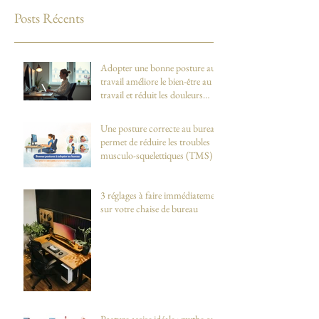
Posts Récents
Adopter une bonne posture au
travail améliore le bien-être au
travail et réduit les douleurs
dorsales et cervicales
Une posture correcte au bureau
permet de réduire les troubles
musculo-squelettiques (TMS)
3 réglages à faire immédiatement
sur votre chaise de bureau
Posture assise idéale : mythe ou