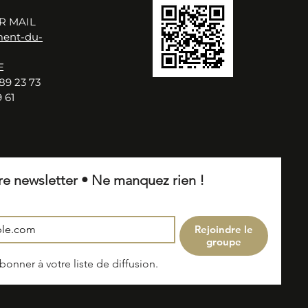
R MAIL
ment-du-
E
89 23 73
 61
re newsletter • Ne manquez rien !
Rejoindre le
groupe
onner à votre liste de diffusion.