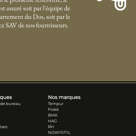
st assuré soit par l'équipe de
artement du Dos, soit par le
ice SAV de nos fournisseurs.
iques
Nos marques
 de bureau
Tempur
Flokk
BMA
HAG
ises
RH
NOWYSTYL