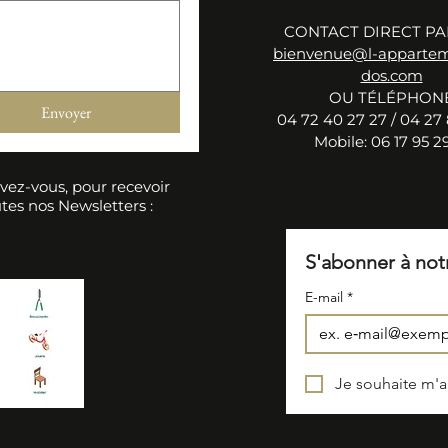
CONTACT DIRECT PA
bienvenue@l-apparte
dos.com
OU TÉLÉPHON
Envoyer
04 72 40 27 27 / 04 27 
Mobile: 06 17 95 29
ivez-vous, pour recevoir
tes nos Newsletters :
S'abonner à not
E-mail
*
Je souhaite m'ab