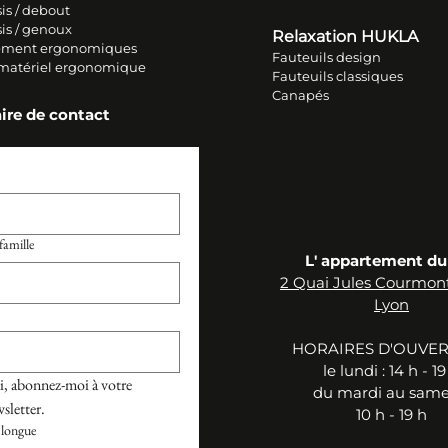
is / debout
sis / genoux
Relaxation HUKLA
ment ergonomiques
Fauteuils design
 matériel ergonomique
Fauteuils classiques
Canapés
ire de contact
amille
L' appartement du
2 Quai Jules Courmon
Lyon
HORAIRES D'OUVE
le ​lu
ndi :
14 h - 19
, abonnez-moi à votre 
du mardi au samed
sletter.
10 h - 19 h
longue