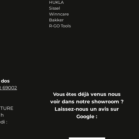
HUKLA
Sissel
Winncare
Bakker
R-GO Tools
 dos
t 69002
Vous
êtes
déjà
venus n
ous
voir dans notre showroom ?
RTURE
Laissez-nous un avis sur
 h
Google
:
i :