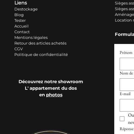
Liens
Sièges ass
Sièges as
Destockage
Aménage
Blog
Location
Tester
Accueil
Contact
Formula
Mentions légales
Retour des articles ache
tés
CGV
Prénom
Politique de confidentialité
Nom de f
Découvrez notre showroom
L' appartement du dos
E‑mail
en
photos
Oui
new
Réponse 