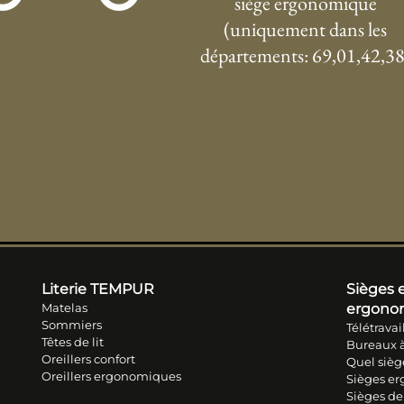
siège ergonomique
(uniquement dans les
départements: 69,01,42,38
Literie TEM
PUR
Sièges e
Matelas
ergono
Sommiers
Télétravai
Têtes de lit
Bureaux à
Oreillers conf
ort
Quel sièg
Oreillers ergonomiques
Sièges e
Sièges de