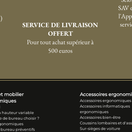
SAV e
l'App
)
serv
SERVICE DE LIVRAISON
OFFERT
P
our tout achat supérieur à
500 euros
t mobilier
Accessoires ergonom
miques
Accessoires ergonomiques
Accessoires informatiques
l
ergonomiques
 hauteur variable
Accessoires bien-être
e de bureau choisir ?
Coussins lombaires et d'ass
rgonomiques
Sur-sièges de voiture
 bureau préventifs