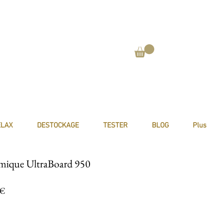
ELAX
DESTOCKAGE
TESTER
BLOG
Plus
omique UltraBoard 950
Prix promotionnel
0€