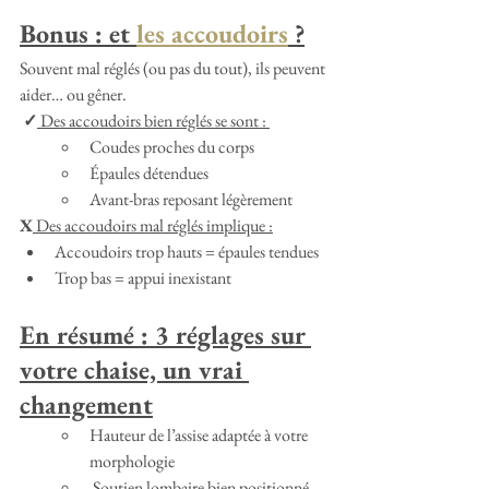
Bonus : et 
les accoudoirs
 ?
Souvent mal réglés (ou pas du tout), ils peuvent 
aider… ou gêner.
✓
 Des accoudoirs bien réglés se sont : 
Coudes proches du corps 
Épaules détendues 
Avant-bras reposant légèrement 
X
 Des accoudoirs mal réglés implique :
Accoudoirs trop hauts = épaules tendues 
Trop bas = appui inexistant
En résumé : 3 réglages sur 
votre chaise, un vrai 
changement
Hauteur de l’assise adaptée à votre 
morphologie
 Soutien lombaire bien positionné