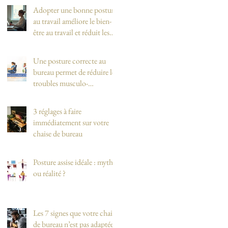
Adopter une bonne posture
au travail améliore le bien-
être au travail et réduit les
douleurs dorsales et
cervicales
Une posture correcte au
bureau permet de réduire les
troubles musculo-
squelettiques (TMS)
3 réglages à faire
immédiatement sur votre
chaise de bureau
Posture assise idéale : mythe
ou réalité ?
Les 7 signes que votre chaise
de bureau n’est pas adaptée