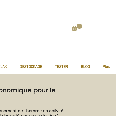
ELAX
DESTOCKAGE
TESTER
BLOG
Plus
gonomique pour le
ionnement de l'homme en activité
et des systèmes de production."