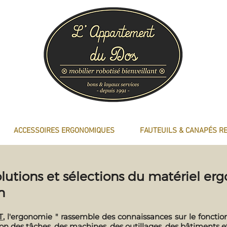
ACCESSOIRES ERGONOMIQUES
FAUTEUILS & CANAPÉS R
lutions et sélections du matériel er
n
T
, l'ergonomie " rassemble des connaissances sur le fonct
tion des tâches, des machines, des outillages, des bâtiments 