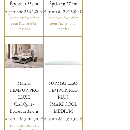
Épaisseur 25 cm
Épaisseur 27 cm
Prix promotionnel
Prix promotionnel
À partir de
2 556,00 €
À partir de
2 775,00 €
Sommier fixe offert
Sommier fixe offert
pour l'achat d'un
pour l'achat d'un
matelas
matelas
Matelas
SURMATELAS
TEMPUR PRO
TEMPUR PRO
LUXE
PLUS
CoolQuilt -
SMARTCOOL
Épaisseur 32 cm
MEDIUM
Prix promotionnel
Prix promotionnel
À partir de
3 205,00 €
À partir de
1 351,00 €
Sommier fixe offert