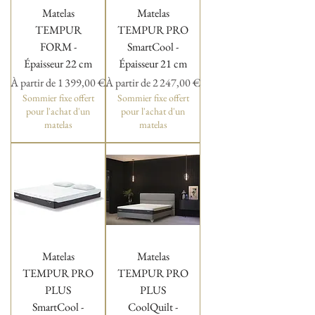
Matelas
Matelas
TEMPUR
TEMPUR PRO
FORM -
SmartCool -
Épaisseur 22 cm
Épaisseur 21 cm
Prix promotionnel
Prix promotionnel
À partir de
1 399,00 €
À partir de
2 247,00 €
Sommier fixe offert
Sommier fixe offert
pour l'achat d'un
pour l'achat d'un
matelas
matelas
Matelas
Matelas
TEMPUR PRO
TEMPUR PRO
PLUS
PLUS
SmartCool -
CoolQuilt -