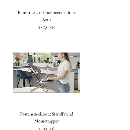
Bureau assis-debout pneumatique
Siège de bureau ERG
Aero
Prix
587,00 €
NOUVEAUTÉ
Poste assis-debout StandFriend
Bureau assis-debout pneu
Mousetrapper
Prix
359,00 €