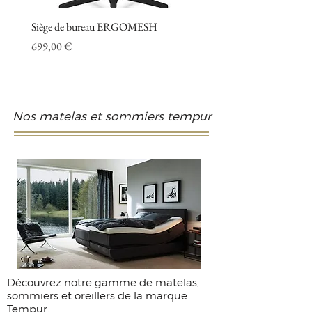
Siège de bureau ERGOMESH
Siège de bureau AERO ME
Prix
Prix promotionnel
699,00 €
À partir de
Nos matelas et sommiers tempur
Découvrez notre gamme de matelas,
sommiers et oreillers de la marque
Tempur.