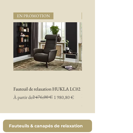
EN PROMOTION
EN PROMOTION
Fauteuil de relaxation HUKLA LC02
Fauteuil de relaxation H
RELAX ART 15018
Prix original
Prix promotionnel
2 476,00 €
À partir de
1 980,80 €
Prix original
Prix promotionnel
À partir de
Fauteuils & canapés de relaxation