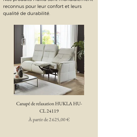
reconnus pour leur confort et leurs
qualité de durabilité.
Canapé de relaxation HUKLA HU-
Canapé de relaxation Hu
CL 24119
Prix promotionnel
À partir de
2 625,00 €