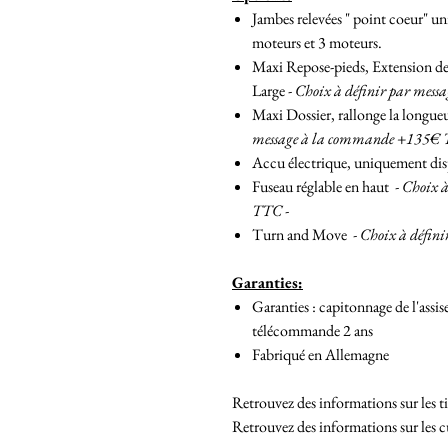
Jambes relevées " point coeur" u
moteurs et 3 moteurs.
Maxi Repose-pieds, Extension de 
Large -
Choix à définir par mes
Maxi Dossier, rallonge la longue
message à la commande +135€ 
Accu électrique, uniquement dis
Fuseau réglable en haut
- Choix 
TTC -
Turn and Move
- Choix à défi
Garanties:
Garanties : capitonnage de l'assise
télécommande 2 ans
Fabriqué en Allemagne
Retrouvez des informations sur les
Retrouvez des informations sur le