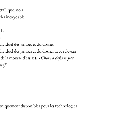
allique, noir
ier inoxydable
lle
ur
ividuel des jambes et du dossier
viduel des jambes et du dossier avec releveur
de la mousse d'assise)
: -
Choix à définir par
rif -
niquement disponibles pour les technologies