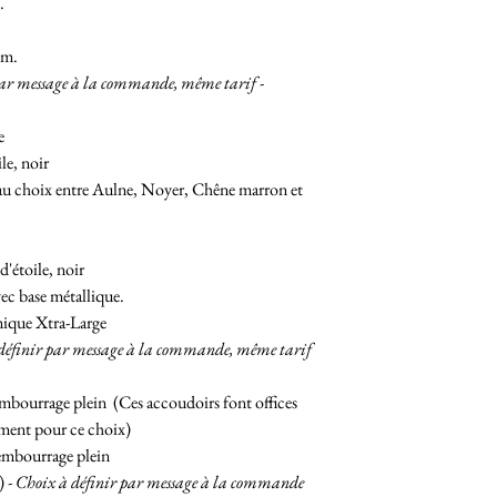
.
cm.
par message à la commande, même tarif -
e
e, noir
u choix entre Aulne, Noyer, Chêne marron et
étoile, noir
c base métallique.
mique Xtra-Large
définir par message à la commande, même tarif
bourrage plein (Ces accoudoirs font offices
ement pour ce choix)
embourrage plein
t)
- Choix à définir par message à la commande