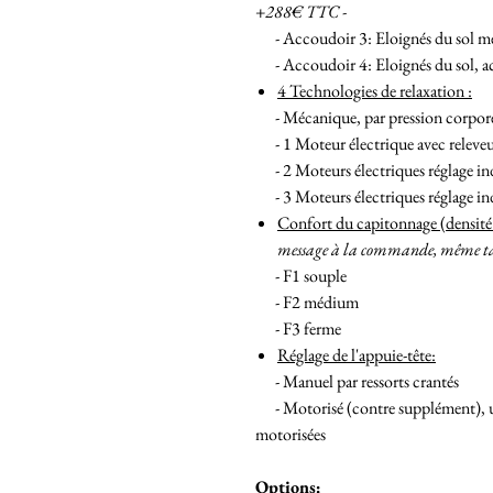
+288€ TTC -
- Accoudoir 3: Eloignés du sol mét
- Accoudoir 4: Eloignés du sol, ac
4 Technologies de relaxation :
- Mécanique, par pression corpore
- 1 Moteur électrique avec releve
- 2 Moteurs électriques réglage ind
- 3 Moteurs électriques réglage indi
Confort du capitonnage (densité 
message à la commande, même ta
- F1 souple
- F2 médium
- F3 ferme
Réglage de l'appuie-tête:
- Manuel par ressorts crantés
- Motorisé (contre supplément), u
motorisées
Options: