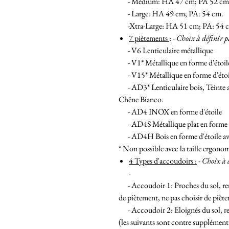
- Médium: HA 47 cm; PA 52 cm
- Large: HA 49 cm; PA: 54 cm.
-Xtra-Large: HA 51 cm; PA: 54 
7 piètements
: -
Choix à définir 
- V6 Lenticulaire métallique
- V1* Métallique en forme d'étoil
- V15* Métallique en forme d'étoil
- AD3* Lenticulaire bois, Teinte a
Chêne Bianco.
- AD4 INOX en forme d'étoile
- AD4S Métallique plat en forme d'
- AD4H Bois en forme d'étoile ave
* Non possible avec la taille ergono
4 Types d'accoudoirs :
-
Choix à 
-
- Accoudoir 1: Proches du sol, rem
de piètement, ne pas choisir de pièt
- Accoudoir 2: Eloignés du sol, r
(les suivants sont contre supplémen