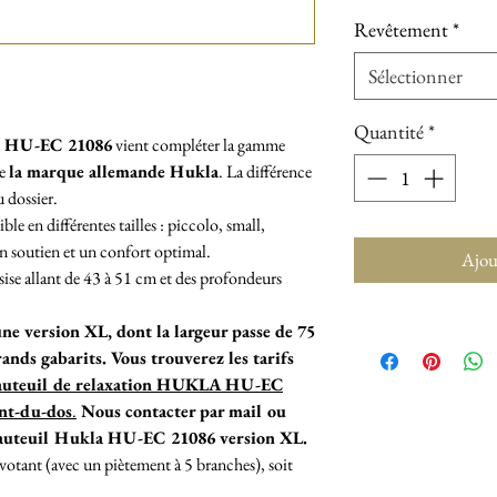
Revêtement
*
Sélectionner
Quantité
*
la HU-EC 21086
vient compléter la gamme
de
la marque allemande Hukla
. La différence
 dossier.
 en différentes tailles : piccolo, small,
un soutien et un confort optimal.
Ajou
ssise allant de 43 à 51 cm et des profondeurs
e version XL, dont la largeur passe de 75
rands gabarits. Vous trouverez les tarifs
auteuil de relaxation HUKLA HU-EC
ent-du-dos
.
Nous contacter par mail ou
fauteuil Hukla HU-EC 21086 version XL.
otant (avec un piètement à 5 branches), soit