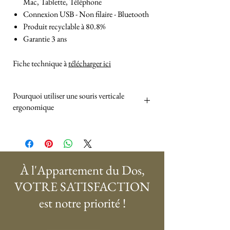
Mac, Tablette, Téléphone
Connexion USB - Non filaire - Bluetooth
Produit recyclable à 80.8%
Garantie 3 ans
Fiche technique à
télécharger ici
Pourquoi utiliser une souris verticale
ergonomique
La souris verticale ergonomique incline votre
main à un angle de 75°, ce qui vous permet de
travailler automatiquement dans une
position neutre et détendue. Cette position
À l'Appartement du Dos,
réduit la tension sur la main, le poignet et
VOTRE SATISFACTION
l'avant-bras, favorise une posture de travail
est notre priorité !
saine et diminue le risque de troubles tels que
les TMS et le syndrome du canal carpien. La
sensation est immédiatement naturelle, sans