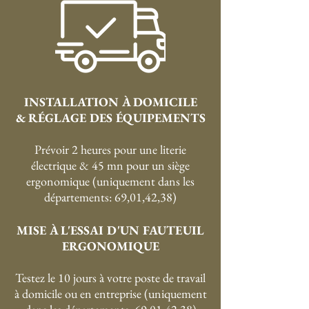
période d'adaptation. Comme votre poignet
reste droit et que le clic nécessite moins de
résistance, vos doigts ont moins d'effort à
fournir. Cela contribue à une méthode de
travail ergonomique.
INSTALLATION À DOMICILE
& RÉGLAGE DES ÉQUIPEMENTS
Prévoir 2 heures pour une literie
électrique & 45 mn pour un siège
ergonomique (uniquement dans les
départements: 69,01,42,38)
MISE À L'ESSAI D'UN FAUTEUIL
ERGONOMIQUE
Testez le 10 jours à votre poste de travail
à domicile ou en entreprise (uniquement