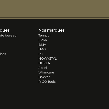
iques
Nos marques
 de bureau
Tempur
Flokk
BMA
HAG
ises
RH
NOWYSTYL
HUKLA
Sissel
Winncare
Bakker
R-GO Tools