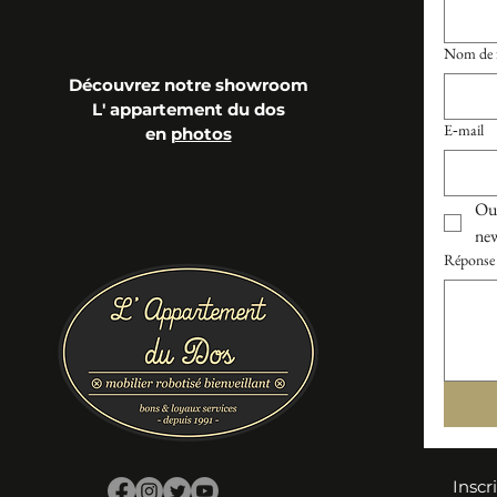
Nom de f
Découvrez notre showroom
L' appartement du dos
E‑mail
en
photos
Oui
new
Réponse 
Inscr