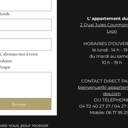
amille
L' appartement du
2 Quai Jules Courmon
Lyon
HORAIRES D'OUVE
le ​lu
ndi :
14 h - 19
, abonnez-moi à votre 
du mardi au samed
sletter.
10 h - 19 h
longue
CONTACT DIRECT PA
bienvenue@l-apparte
dos.com
OU TÉLÉPHON
Envoyer
04 72 40 27 27 / 04 27 
Mobile: 06 17 95 29
ivez-vous, pour recevoir