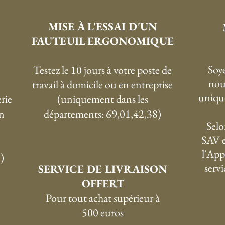
MISE À L'ESSAI D'UN
FAUTEUIL ERGONOMIQUE
Soye
Testez le 10 jours à votre poste de
nou
travail à domicile ou en entreprise
uniqu
rie
(uniquement dans les
n
départements: 69,01,42,38)
Selo
SAV e
l'App
)
serv
SERVICE DE LIVRAISON
OFFERT
P
our tout achat supérieur à
500 euros