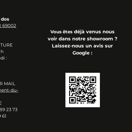
 dos
t 69002
Vous
êtes
déjà
venus n
ous
voir dans notre showroom ?
RTURE
Laissez-nous un avis sur
 h
Google
:
i :
R MAIL
ment-du-
E
89 23 73
 61