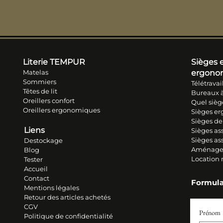
Literie TEM
PUR
Sièges e
Matelas
ergono
Sommiers
Télétravai
Têtes de lit
Bureaux à
Oreillers conf
ort
Quel sièg
Oreillers ergonomiques
Sièges e
Sièges de
Liens
Sièges ass
Sièges as
Destockage
Aménage
Blog
Location
Tester
Accueil
Contact
Formula
Mentions légales
Retour des articles ache
tés
CGV
Prénom
Politique de confidentialité