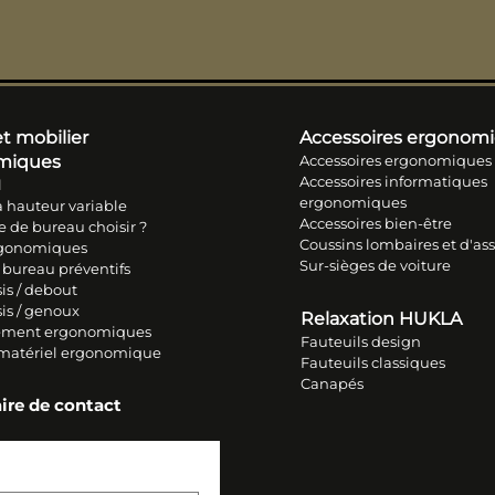
t mobilier
Accessoires ergonom
miques
Accessoires ergonomiques
Accessoires informatiques
l
ergonomiques
 hauteur variable
Accessoires bien-être
e de bureau choisir ?
Coussins lombaires et d'ass
rgonomiques
Sur-sièges de voiture
 bureau préventifs
is / debout
sis / genoux
Relaxation HUKLA
ment ergonomiques
Fauteuils design
 matériel ergonomique
Fauteuils classiques
Canapés
ire de contact