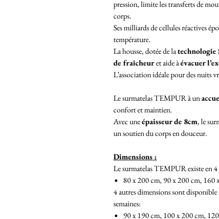
pression, limite les transferts de mo
corps.
Ses milliards de cellules réactives é
température.
La housse, dotée de la
technologie
de fraîcheur
et aide à
évacuer l’e
L’association idéale pour des nuits v
Le surmatelas TEMPUR à un
accu
confort et maintien.
Avec une
épaisseur de 8cm
, le su
un soutien du corps en douceur.
Dimensions :
Le surmatelas TEMPUR existe en 4 ta
80 x 200 cm, 90 x 200 cm, 160 
4 autres dimensions sont disponible
semaines:
90 x 190 cm, 100 x 200 cm, 120