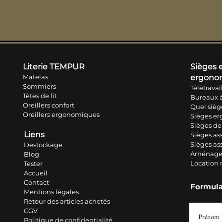
Literie TEM
PUR
Sièges e
Matelas
ergono
Sommiers
Télétravai
Têtes de lit
Bureaux à
Oreillers conf
ort
Quel sièg
Oreillers ergonomiques
Sièges e
Sièges de
Liens
Sièges ass
Sièges as
Destockage
Aménage
Blog
Location
Tester
Accueil
Contact
Formula
Mentions légales
Retour des articles ache
tés
CGV
Prénom
Politique de confidentialité