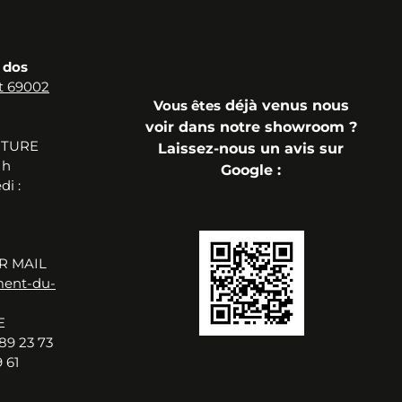
 dos
t 69002
Vous
êtes
déjà
venus n
ous
voir dans notre showroom ?
RTURE
Laissez-nous un avis sur
 h
Google
:
i :
R MAIL
ment-du-
E
89 23 73
 61