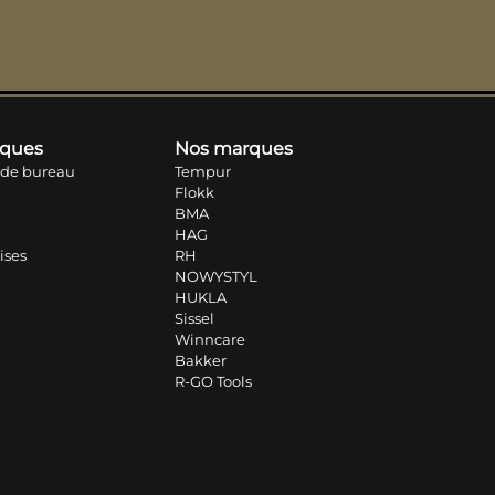
iques
Nos marques
 de bureau
Tempur
Flokk
BMA
HAG
ises
RH
NOWYSTYL
HUKLA
Sissel
Winncare
Bakker
R-GO Tools