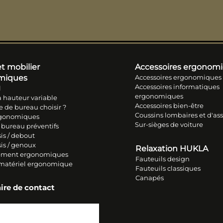
t mobilier
Accessoires ergonom
miques
Accessoires ergonomiques
Accessoires informatiques
l
ergonomiques
 hauteur variable
Accessoires bien-être
e de bureau choisir ?
Coussins lombaires et d'ass
rgonomiques
Sur-sièges de voiture
 bureau préventifs
is / debout
sis / genoux
Relaxation HUKLA
ment ergonomiques
Fauteuils design
 matériel ergonomique
Fauteuils classiques
Canapés
ire de contact