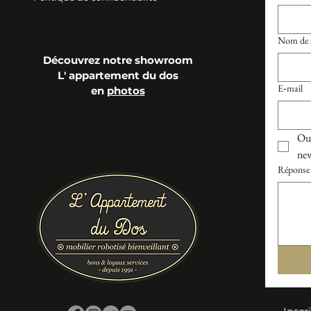
Nom de f
Découvrez notre showroom
L' appartement du dos
E‑mail
en
photos
Oui
new
Réponse 