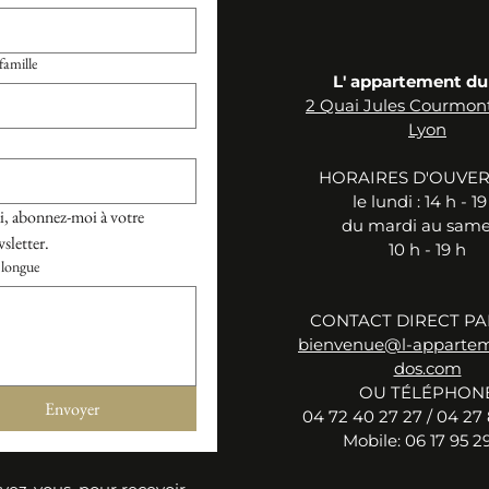
amille
L' appartement du
2 Quai Jules Courmon
Lyon
HORAIRES D'OUVE
le ​lu
ndi :
14 h - 19
, abonnez-moi à votre 
du mardi au samed
sletter.
10 h - 19 h
longue
CONTACT DIRECT PA
bienvenue@l-apparte
dos.com
OU TÉLÉPHON
Envoyer
04 72 40 27 27 / 04 27 
Mobile: 06 17 95 29