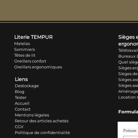
Literie TEM
PUR
Sièges e
Matelas
ergono
Sommiers
Télétravai
Têtes de lit
Bureaux à
Oreillers conf
ort
Quel sièg
Oreillers ergonomiques
Sièges e
Sièges de
Liens
Sièges ass
Sièges as
Destockage
Aménage
Blog
Location
Tester
Accueil
Contact
Formula
Mentions légales
Retour des articles ache
tés
CGV
Prénom
Politique de confidentialité