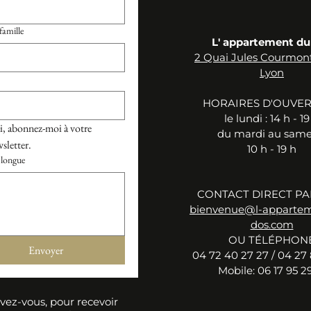
amille
L' appartement du
2 Quai Jules Courmon
Lyon
HORAIRES D'OUVE
le ​lu
ndi :
14 h - 19
, abonnez-moi à votre 
du mardi au samed
sletter.
10 h - 19 h
longue
CONTACT DIRECT PA
bienvenue@l-apparte
dos.com
OU TÉLÉPHON
Envoyer
04 72 40 27 27 / 04 27 
Mobile: 06 17 95 29
ivez-vous, pour recevoir