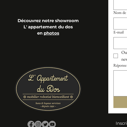
Nom de f
Découvrez notre showroom
L' appartement du dos
E‑mail
en
photos
Oui
new
Réponse 
Inscr