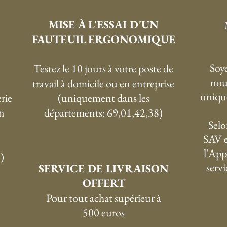
MISE À L'ESSAI D'UN
FAUTEUIL ERGONOMIQUE
Soye
Testez le 10 jours à votre poste de
nou
travail à domicile ou en entreprise
uniqu
rie
(uniquement dans les
n
départements: 69,01,42,38)
Selo
SAV e
l'App
)
serv
SERVICE DE LIVRAISON
OFFERT
P
our tout achat supérieur à
500 euros