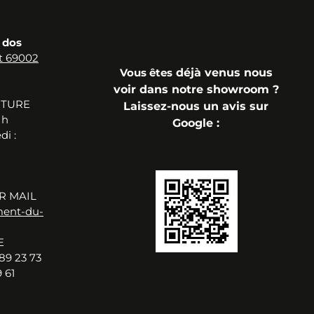
 dos
t 69002
Vous
êtes
déjà
venus n
ous
voir dans notre showroom ?
RTURE
Laissez-nous un avis sur
 h
Google
:
i :
R MAIL
ment-du-
E
89 23 73
 61