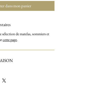
ter dans mon panier
ntaires
 sélection de matelas, sommiers et
ur
cette page
.
RAISON