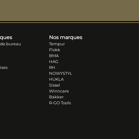
iques
Nos marques
 de bureau
Tempur
Flokk
BMA
HAG
ises
RH
NOWYSTYL
HUKLA
Sissel
Winncare
Bakker
R-GO Tools