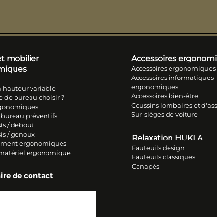
t mobilier
Accessoires ergonom
miques
Accessoires ergonomiques
Accessoires informatiques
l
ergonomiques
 hauteur variable
Accessoires bien-être
e de bureau choisir ?
Coussins lombaires et d'ass
rgonomiques
Sur-sièges de voiture
 bureau préventifs
is / debout
sis / genoux
Relaxation HUKLA
ment ergonomiques
Fauteuils design
 matériel ergonomique
Fauteuils classiques
Canapés
ire de contact