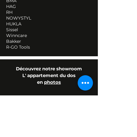
BMA
HAG
RH
NOWYSTYL
HUKLA
Sissel
Winncare
Bakker
R-GO Tools
Découvrez notre showroom
L' appartement du dos
en
photos