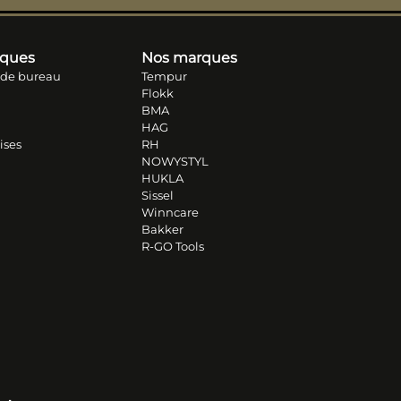
iques
Nos marques
 de bureau
Tempur
Flokk
BMA
HAG
ises
RH
NOWYSTYL
HUKLA
Sissel
Winncare
Bakker
R-GO Tools