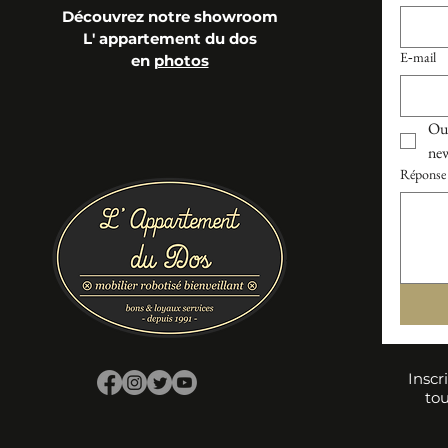
Découvrez notre showroom
L' appartement du dos
E‑mail
en
photos
Oui
new
Réponse 
Inscr
tou