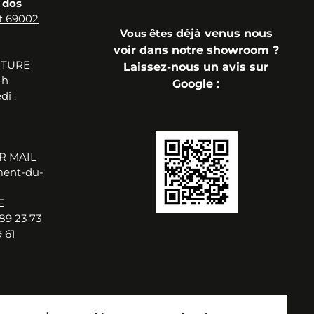
 dos
t 69002
Vous
êtes
déjà
venus n
ous
voir dans notre showroom ?
RTURE
Laissez-nous un avis sur
 h
Google
:
i :
R MAIL
ment-du-
E
89 23 73
 61