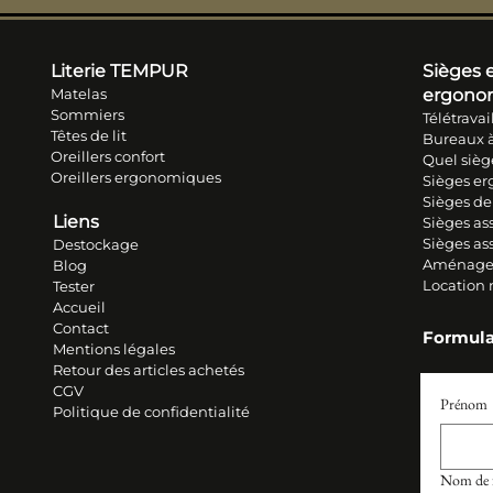
Literie TEM
PUR
Sièges e
Matelas
ergono
Sommiers
Télétravai
Têtes de lit
Bureaux à
Oreillers conf
ort
Quel sièg
Oreillers ergonomiques
Sièges e
Sièges de
Liens
Sièges ass
Sièges as
Destockage
Aménage
Blog
Location
Tester
Accueil
Contact
Formula
Mentions légales
Retour des articles ache
tés
CGV
Prénom
Politique de confidentialité
Nom de f