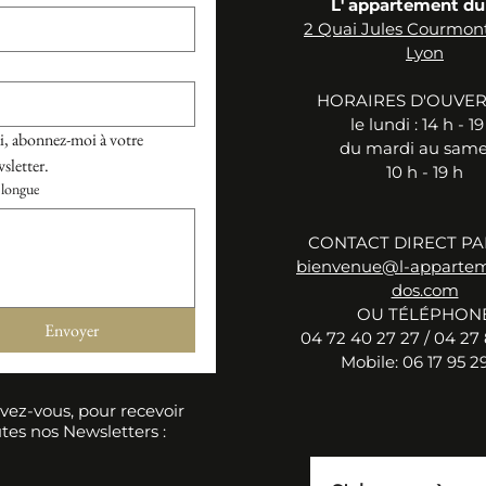
L' appartement du
2 Quai Jules Courmon
Lyon
HORAIRES D'OUVE
le ​lu
ndi :
14 h - 19
, abonnez-moi à votre 
du mardi au samed
sletter.
10 h - 19 h
longue
CONTACT DIRECT PA
bienvenue@l-apparte
dos.com
OU TÉLÉPHON
Envoyer
04 72 40 27 27 / 04 27 
Mobile: 06 17 95 29
ivez-vous, pour recevoir
tes nos Newsletters :