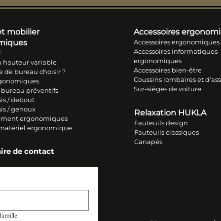
t mobilier
Accessoires ergonom
miques
Accessoires ergonomiques
Accessoires informatiques
l
ergonomiques
 hauteur variable
Accessoires bien-être
e de bureau choisir ?
Coussins lombaires et d'ass
rgonomiques
Sur-sièges de voiture
 bureau préventifs
is / debout
sis / genoux
Relaxation HUKLA
ment ergonomiques
Fauteuils design
 matériel ergonomique
Fauteuils classiques
Canapés
ire de contact
amille