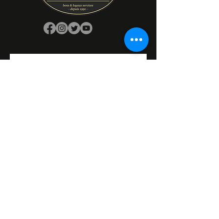
Prénom
Nom de famille
E‑mail
Oui, abonnez-moi à votre 
newsletter.
Réponse longue