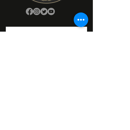
Prénom
Nom de famille
E‑mail
Oui, abonnez-moi à votre 
newsletter.
Réponse longue