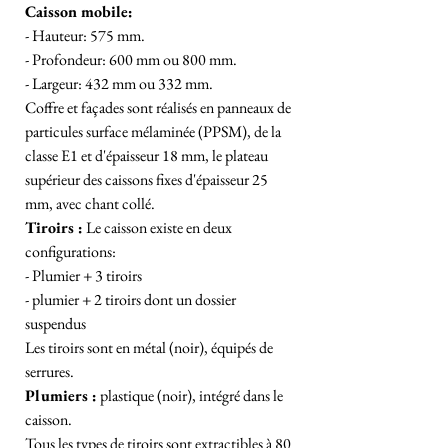
Caisson mobile:
- Hauteur: 575 mm.
- Profondeur: 600 mm ou 800 mm.
- Largeur: 432 mm ou 332 mm.
Coffre et façades sont réalisés en panneaux de
particules surface mélaminée (PPSM), de la
classe E1 et d'épaisseur 18 mm, le plateau
supérieur des caissons fixes d'épaisseur 25
mm, avec chant collé.
Tiroirs :
Le caisson existe en deux
configurations:
- Plumier + 3 tiroirs
- plumier + 2 tiroirs dont un dossier
suspendus
Les tiroirs sont en métal (noir), équipés de
serrures.
Plumiers :
plastique (noir), intégré dans le
caisson.
Tous les types de tiroirs sont extractibles à 80