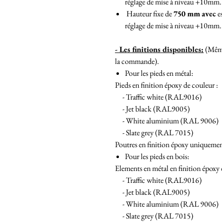
réglage de mise à niveau +10mm.
Hauteur fixe de
750 mm
avec
es
réglage de mise à niveau +10mm.
- Les finitions disponibles:
(Même 
la commande).
Pour les pieds en métal:
Pieds en finition époxy de couleur :
- Traffic white (RAL9016)
- Jet black (RAL9005)
- White aluminium (RAL 9006)
- Slate grey (RAL 7015)
Poutres en finition époxy uniqueme
Pour les pieds en bois:
Elements en métal en finition époxy 
- Traffic white (RAL9016)
- Jet black (RAL9005)
- White aluminium (RAL 9006)
- Slate grey (RAL 7015)