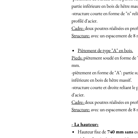
partie inférieure en bois de hêtre mas
-structure courte en forme de "n" relia
profilé d'acier.
Cadre:
deux poutres réalisées en pro
Structure:
avec un espacement de 8 m
Piètement de type "A" en bois.
Pieds:
piètement soudé en forme de "A
mm.
-piètement en forme de "A": partie su
inférieure en bois de hêtre massif.
-structure courte et droite reliant le 
d'acier.
Cadre:
deux poutres réalisées en pro
Structure:
avec un espacement de 8 m
- La hauteur:
Hauteur fixe de
740 mm
sans
es