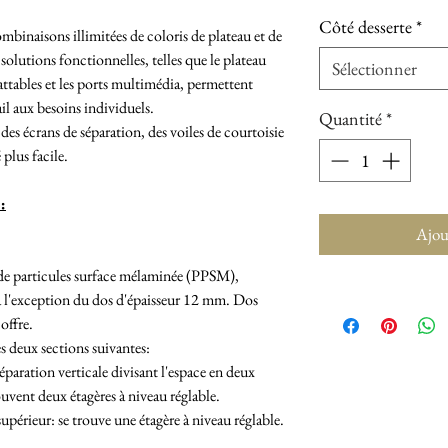
Côté desserte
*
mbinaisons illimitées de coloris de plateau et de
olutions fonctionnelles, telles que le plateau
Sélectionner
attables et les ports multimédia, permettent
ail aux besoins individuels.
Quantité
*
des écrans de séparation, des voiles de courtoisie
 plus facile.
:
Ajou
de particules surface mélaminée (PPSM),
à l'exception du dos d'épaisseur 12 mm. Dos
offre.
les deux sections suivantes:
 séparation verticale divisant l'espace en deux
rouvent deux étagères à niveau réglable.
 supérieur: se trouve une étagère à niveau réglable.