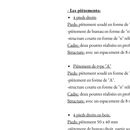
- Les piètements:
4 pieds droits
Pieds:
piètement soudé en forme de "n
-piètement de bureau en forme de "n
-structure courte en forme de "n" reli
Cadre:
deux poutres réalisées en pro
Structure:
avec un espacement de 8 m
Piètement de type "A"
Pieds:
piètement soudé en forme de "A
-piètement en forme de "A".
-structure courte en forme de "n" reli
Cadre:
deux poutres réalisées en prof
Structure:
avec un espacement de 8 m
4 pieds droits en bois.
Pieds:
piètement 50 x 40 mm
-piètement de bureau droit, partie sup