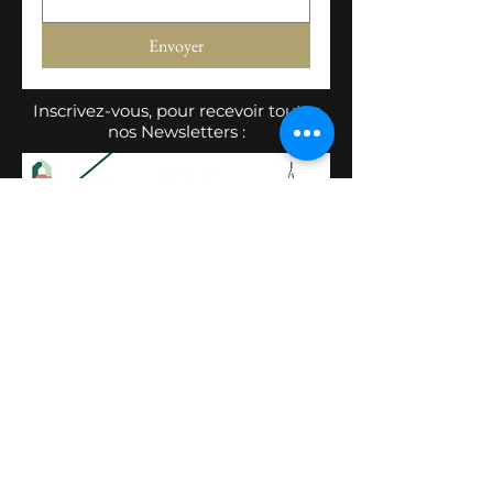
Envoyer
Inscrivez-vous, pour recevoir toutes
nos Newsletters :
L' appartement du dos
2 Quai Jules Courmont 69002 Lyon
HORAIRES D'OUVERTURE
le ​lu
ndi :
14 h - 19 h