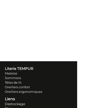
Literie TEM
PUR
Matelas
Sommiers
Têtes de lit
Oreillers conf
ort
Oreillers ergonomiques
Liens
Destockage