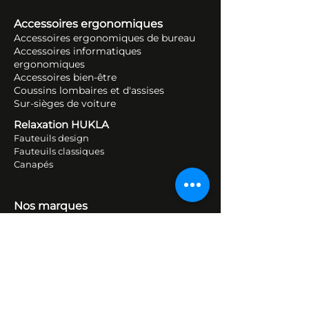
Accessoires ergonomiques
Accessoires ergonomiques de bureau
Accessoires informatiques
ergonomiques
Accessoires bien-être
Coussins lombaires et d'assises
Sur-sièges de voiture
Relaxation HUKLA
Fauteuils design
Fauteuils classiques
Canapés
Nos marques
Tempur
Flokk
BMA
HAG
RH
NOWYSTYL
HUKLA