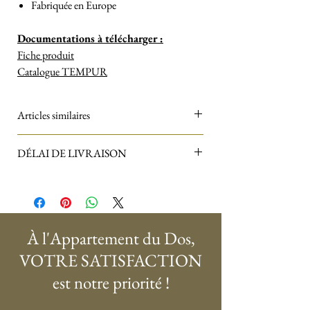
Fabriquée en Europe
Documentations à télécharger :
Fiche produit
Catalogue TEMPUR
Articles similaires
Découvrez toute notre sélection de matelas,
DÉLAI DE LIVRAISON
sommiers et oreillers TEMPUR sur
cette
page
.
15 jours
À l'Appartement du Dos,
VOTRE SATISFACTION
est notre priorité !